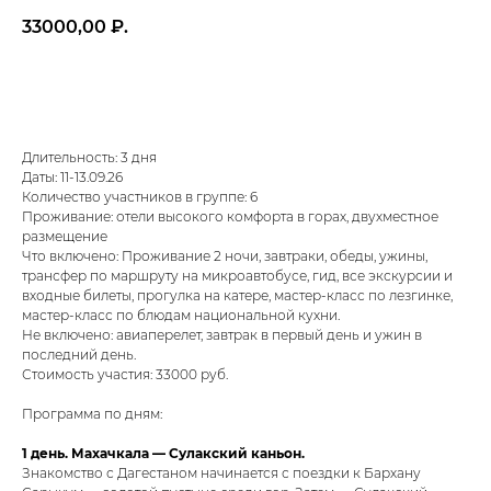
33000,00
₽.
Хочу в эту поездку
Длительность: 3 дня
Даты: 11-13.09.26
Количество участников в группе: 6
Проживание: отели высокого комфорта в горах, двухместное
размещение
Что включено: Проживание 2 ночи, завтраки, обеды, ужины,
трансфер по маршруту на микроавтобусе, гид, все экскурсии и
входные билеты, прогулка на катере, мастер-класс по лезгинке,
мастер-класс по блюдам национальной кухни.
Не включено: авиаперелет, завтрак в первый день и ужин в
последний день.
Стоимость участия: 33000 руб.
Программа по дням:
1 день. Махачкала — Сулакский каньон.
Знакомство с Дагестаном начинается с поездки к Бархану