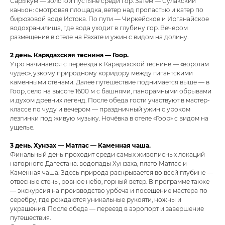
Сарыкум — золотой пустыне среди гор. Затем — Сулакский
каньон: смотровая площадка, ветер над пропастью и катер по
бирюзовой воде Истока. По пути — Чиркейское и Ирганайское
водохранилища, где вода уходит в глубину гор. Вечером
размещение в отеле на Рахате и ужин с видом на долину.
2 день. Карадахская теснина — Гоор.
Утро начинается с переезда к Карадахской теснине — «воротам
чудес», узкому природному коридору между гигантскими
каменными стенами. Далее путешествие поднимается выше — в
Гоор, село на высоте 1600 м с башнями, панорамными обрывами
и духом древних легенд. После обеда гости участвуют в мастер-
классе по чуду и вечером — праздничный ужин с уроком
лезгинки под живую музыку. Ночёвка в отеле «Гоор» с видом на
ущелье.
3 день. Хунзах — Матлас — Каменная чаша.
Финальный день проходит среди самых живописных локаций
нагорного Дагестана: водопады Хунзаха, плато Матлас и
Каменная чаша. Здесь природа раскрывается во всей глубине —
отвесные стены, ровное небо, горный ветер. В программе также
— экскурсия на производство урбеча и посещение мастера по
серебру, где рождаются уникальные рукояти, ножны и
украшения. После обеда — переезд в аэропорт и завершение
путешествия.