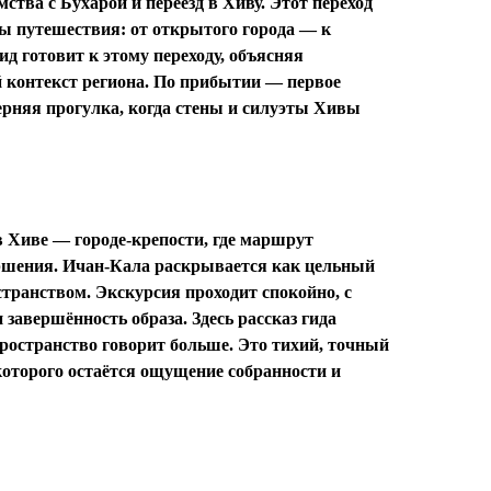
тва с Бухарой и переезд в Хиву. Этот переход
ы путешествия: от открытого города — к
ид готовит к этому переходу, объясняя
 контекст региона. По прибытии — первое
ерняя прогулка, когда стены и силуэты Хивы
 Хиве — городе-крепости, где маршрут
ершения. Ичан-Кала раскрывается как цельный
транством. Экскурсия проходит спокойно, с
 завершённость образа. Здесь рассказ гида
пространство говорит больше. Это тихий, точный
которого остаётся ощущение собранности и