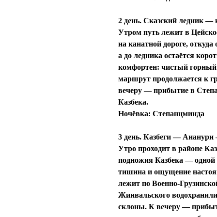
2 день. Сказский ледник —
Утром путь лежит в Цейско
на канатной дороге
, откуда
а до ледника остаётся коро
комфортен: чистый горный в
маршрут продолжается к гр
вечеру — прибытие в
Степа
Казбека.
Ночёвка:
Степанцминда
3 день. Казбеги — Ананур
Утро проходит в районе
Каз
подножия
Казбека
— одной 
тишина и ощущение настоящ
лежит по Военно-Грузинской
Жинвальского водохранил
склоны. К вечеру — прибы