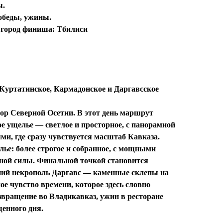
ы.
 обеды, ужины.
, город финиша: Тбилиси
 Куртатинское, Кармадонское и Даргавсское
гор Северной Осетии. В этот день маршрут
ое ущелье
— светлое и просторное, с панорамной
ми, где сразу чувствуется масштаб Кавказа.
лье
: более строгое и собранное, с мощными
ной силы. Финальной точкой становится
ний некрополь
Даргавс
— каменные склепы на
ое чувство времени, которое здесь словно
звращение во Владикавказ, ужин в ресторане
щенного дня.