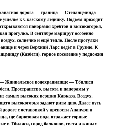
 канатная дорога — граница — Степанцминда
е ущелье к
Сказскому леднику
. Подъём проходит
 открываются панорамы хребтов и высокогорья,
ткая прогулка. В сентябре маршрут особенно
оздух, солнечно и ещё тепло. После прогулки
анице и через
Верхний Ларс
ведёт в Грузию. К
нцминду (Казбеги)
, горное поселение у подножия
и — Жинвальское водохранилище — Тбилиси
беги
. Пространство, высота и панорамы у
из самых высоких вершин Кавказа. Воздух,
его высокогорья задают ритм дню. Далее путь
 дороге с остановкой у
крепости Ананури
и
ища
, где бирюзовая вода отражает горные
тие в
Тбилиси
, город балконов, света и живых