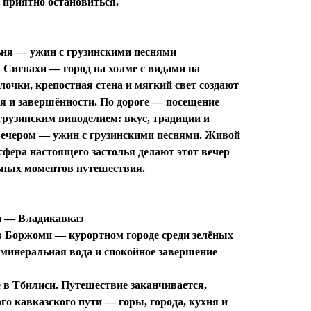
о приятно остановиться.
ьня — ужин с грузинскими песнями
в
Сигнахи
— город на холме с видами на
лочки, крепостная стена и мягкий свет создают
оя и завершённости. По дороге — посещение
грузинским виноделием: вкус, традиции и
Вечером —
ужин с грузинскими песнями
. Живой
сфера настоящего застолья делают этот вечер
ьных моментов путешествия.
и — Владикавказ
в
Боржоми
— курортном городе среди зелёных
 минеральная вода и спокойное завершение
 в Тбилиси. Путешествие заканчивается,
о кавказского пути — горы, города, кухня и