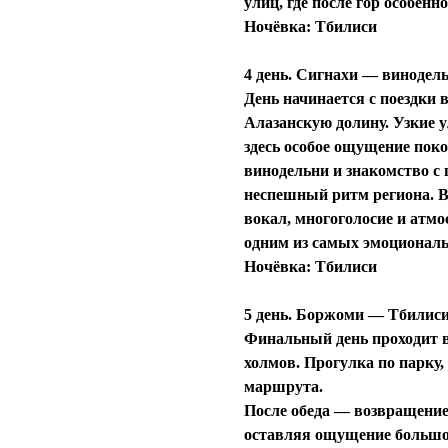
улиц, где после гор особенн
Ночёвка:
Тбилиси
4 день. Сигнахи — винодел
День начинается с поездки 
Алазанскую долину. Узкие у
здесь особое ощущение пок
винодельни
и знакомство с 
неспешный ритм региона. 
вокал, многоголосие и атмо
одним из самых эмоционал
Ночёвка:
Тбилиси
5 день. Боржоми — Тбилис
Финальный день проходит 
холмов. Прогулка по парку,
маршрута.
После обеда — возвращение
оставляя ощущение большог