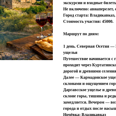
экскурсии и входные билет
Не включено: авиаперелет,
Город старта: Владикавказ
Стоимость участия: 45000.
Маршрут по дням:
1 день. Северная Осетия —
ущелья
Путешествие начинается с 
проходит через
Куртатинск
дорогой и древними селения
Далее —
Кармадонское уще
склонами и ощущением гор
Даргавсское ущелье
и древ
склоне горы, тишина и редк
замедляется. Вечером — во
города и отдых после насы
Ночёвка:
Владикавказ