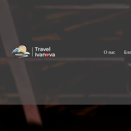
О нас
Бло