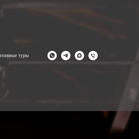
ативные туры
2913