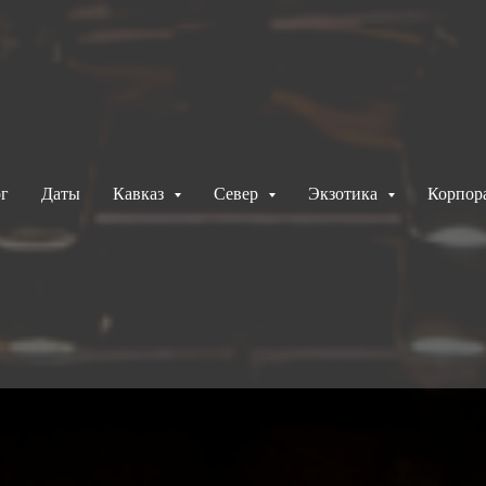
г
Даты
Кавказ
Север
Экзотика
Корпор