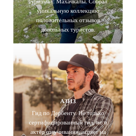
туризма г. Махачкалы. Собрал
уникальную коллекцию
положительных отзывов
довольных туристов.
АЗИЗ
Гид по Дербенту. Не только
сертифицированный гид, но и
актёр озвучивания, играет на