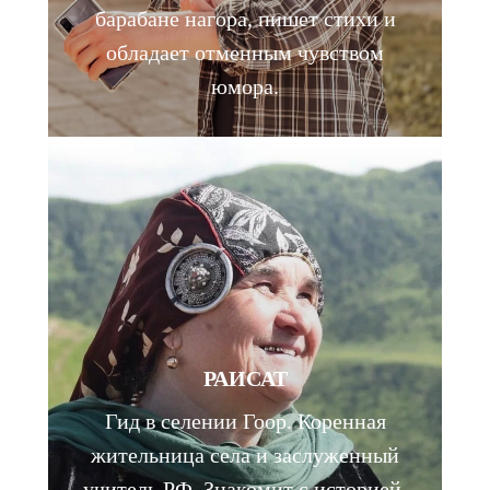
барабане нагора, пишет стихи и
обладает отменным чувством
юмора.
РАИСАТ
Гид в селении Гоор. Коренная
жительница села и заслуженный
учитель РФ. Знакомит с историей,