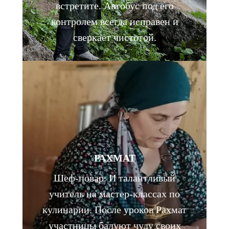
встретите. Автобус под его
контролем всегда исправен и
сверкает чистотой.
РАХМАТ
Шеф-повар. И талантливый
учитель на мастер-классах по
кулинарии. После уроков Рахмат
участницы балуют чуду своих