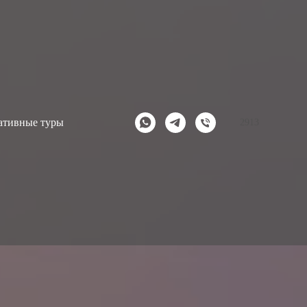
ативные туры
2913