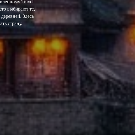
авленному Travel
сто выбирают те,
 деревней. Здесь
ать страну.