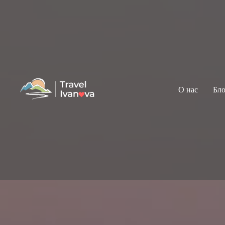
О нас
Бло